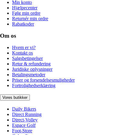
Min konto
Hjælpecenter
Følg min ordre
Returnér min ordre
Rabatkoder
Om os
Hvem er vi?
Kontakt os
Salgsbetingelser
Retur & refundering
Juridiske oplysninger
Betalingsmetoder
Priser og forsendelsesmuligheder
Fortrolighedserklæring
Vores butikker
Daily Bikers
Direct Running
Direct-Volley
Espace Golf
Foot-Store