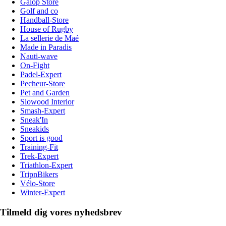
Galop Store
Golf and co
Handball-Store
House of Rugby
La sellerie de Maé
Made in Paradis
Nauti-wave
On-Fight
Padel-Expert
Pecheur-Store
Pet and Garden
Slowood Interior
Smash-Expert
Sneak'In
Sneakids
Sport is good
Training-Fit
Trek-Expert
Triathlon-Expert
TripnBikers
Vélo-Store
Winter-Expert
Tilmeld dig vores nyhedsbrev