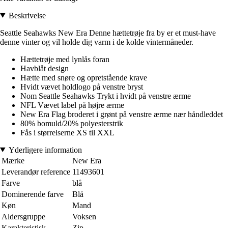
Beskrivelse
Seattle Seahawks New Era Denne hættetrøje fra by er et must-have
denne vinter og vil holde dig varm i de kolde vintermåneder.
Hættetrøje med lynlås foran
Havblåt design
Hætte med snøre og opretstående krave
Hvidt vævet holdlogo på venstre bryst
Nom Seattle Seahawks Trykt i hvidt på venstre ærme
NFL Vævet label på højre ærme
New Era Flag broderet i grønt på venstre ærme nær håndleddet
80% bomuld/20% polyesterstrik
Fås i størrelserne XS til XXL
Yderligere information
Mærke
New Era
Leverandør reference
11493601
Farve
blå
Dominerende farve
Blå
Køn
Mand
Aldersgruppe
Voksen
Karakteristisk
Zip