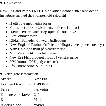
Beskrivelse
New England Patriots NFL Hold varmen denne vinter med denne
hættetrøje fra med dit yndlingshold i god stil.
Hættetrøje med lynlås foran
Fremstillet af 330 G/M2 børstet fleece i antracit
Hætte med tre paneler og opretstående krave
Skrå lommer foran
Ribkant forneden og ved håndleddene
New England Patriots Officielt holdlogo vævet på venstre bryst
Nom Holdlogo trykt på venstre ærme
NFL Vævet etiket på højre ærme
New Era Flag broderet i rødt på venstre ærme
80% bomuld/20% polyester strik
Fås i størrelserne XS til XXL
Yderligere information
Mærke
New Era
Leverandør reference
11493604
Farve
mørkegrå
Dominerende farve
Grå
Køn
Mand
Aldersgruppe
Voksen