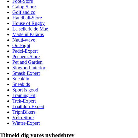
Foot-Store
Galop Store
Golf and co
Handball-Store
House of Rugby
La sellerie de Maé
Made in Paradis
Nauti-wave
On-Fight
Padel-Expert
Pecheur-Store
Pet and Garden
Slowood Interior
Smash-Expert
Sneak'In
Sneakids
Sport is good
Training-Fit
Trek-Expert
Triathlon-Expert
TripnBikers
Vélo-Store
Winter-Expert
Tilmeld dig vores nyhedsbrev