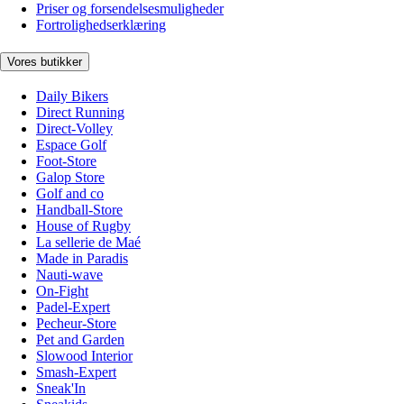
Priser og forsendelsesmuligheder
Fortrolighedserklæring
Vores butikker
Daily Bikers
Direct Running
Direct-Volley
Espace Golf
Foot-Store
Galop Store
Golf and co
Handball-Store
House of Rugby
La sellerie de Maé
Made in Paradis
Nauti-wave
On-Fight
Padel-Expert
Pecheur-Store
Pet and Garden
Slowood Interior
Smash-Expert
Sneak'In