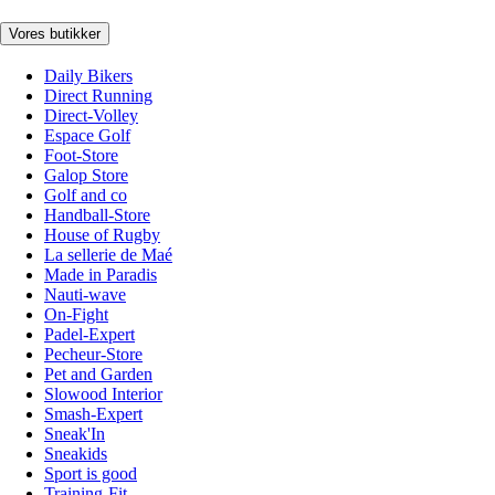
Vores butikker
Daily Bikers
Direct Running
Direct-Volley
Espace Golf
Foot-Store
Galop Store
Golf and co
Handball-Store
House of Rugby
La sellerie de Maé
Made in Paradis
Nauti-wave
On-Fight
Padel-Expert
Pecheur-Store
Pet and Garden
Slowood Interior
Smash-Expert
Sneak'In
Sneakids
Sport is good
Training-Fit