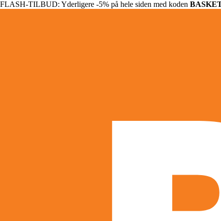
FLASH-TILBUD: Yderligere -5% på hele siden med koden
BASKE