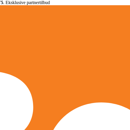
T5
. Eksklusive partnertilbud