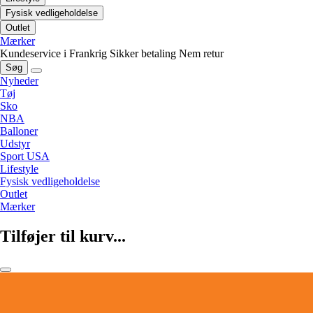
Fysisk vedligeholdelse
Outlet
Mærker
Kundeservice i Frankrig
Sikker betaling
Nem retur
Søg
Nyheder
Tøj
Sko
NBA
Balloner
Udstyr
Sport USA
Lifestyle
Fysisk vedligeholdelse
Outlet
Mærker
Tilføjer til kurv...