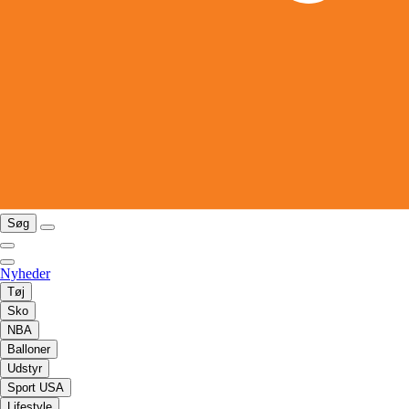
Søg
Nyheder
Tøj
Sko
NBA
Balloner
Udstyr
Sport USA
Lifestyle