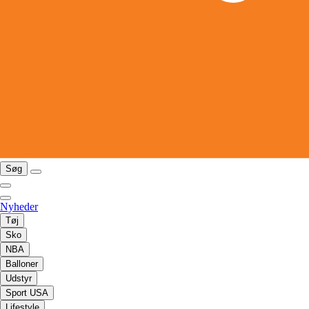
Søg
Nyheder
Tøj
Sko
NBA
Balloner
Udstyr
Sport USA
Lifestyle