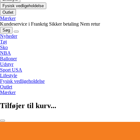
Fysisk vedligeholdelse
Outlet
Mærker
Kundeservice i Frankrig
Sikker betaling
Nem retur
Søg
Nyheder
Tøj
Sko
NBA
Balloner
Udstyr
Sport USA
Lifestyle
Fysisk vedligeholdelse
Outlet
Mærker
Tilføjer til kurv...