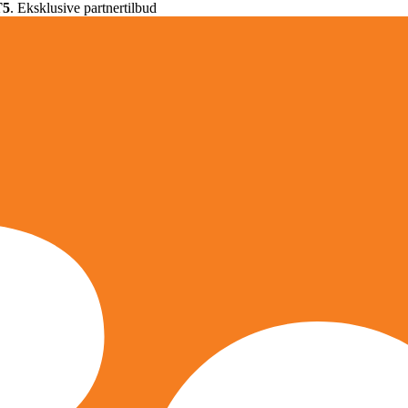
T5
. Eksklusive partnertilbud