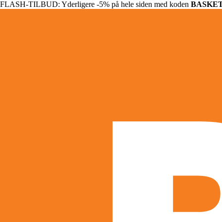
FLASH-TILBUD: Yderligere -5% på hele siden med koden
BASKE