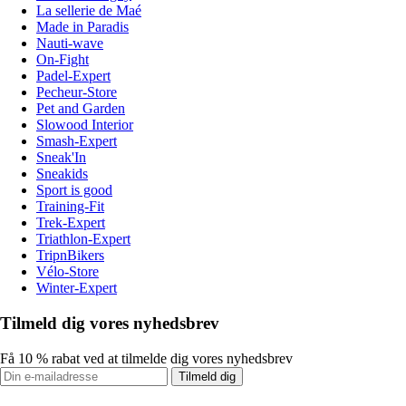
La sellerie de Maé
Made in Paradis
Nauti-wave
On-Fight
Padel-Expert
Pecheur-Store
Pet and Garden
Slowood Interior
Smash-Expert
Sneak'In
Sneakids
Sport is good
Training-Fit
Trek-Expert
Triathlon-Expert
TripnBikers
Vélo-Store
Winter-Expert
Tilmeld dig vores nyhedsbrev
Få 10 % rabat ved at tilmelde dig vores nyhedsbrev
Tilmeld dig