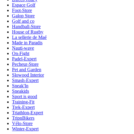
Espace Golf
Foot-Store
Galop Store
Golf and co
Handball-Store
House of Rugby
La sellerie de Maé
Made in Paradis
Nauti-wave
On-Fight
Padel-Expert
Pecheur-Store
Pet and Garden
Slowood Interior
Smash-Expert
Sneak'In
Sneakids
Sport is good
Training-Fit
Trek-Expert
Triathlon-Expert
TripnBikers
Vélo-Store
Winter-Expert