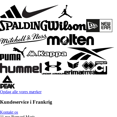
Opdag alle vores mærker
Kundeservice i Frankrig
Kontakt os
11 rue Bernard Maris