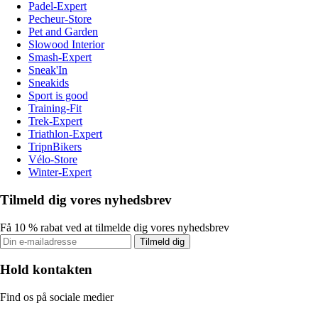
Padel-Expert
Pecheur-Store
Pet and Garden
Slowood Interior
Smash-Expert
Sneak'In
Sneakids
Sport is good
Training-Fit
Trek-Expert
Triathlon-Expert
TripnBikers
Vélo-Store
Winter-Expert
Tilmeld dig vores nyhedsbrev
Få 10 % rabat ved at tilmelde dig vores nyhedsbrev
Tilmeld dig
Hold kontakten
Find os på sociale medier