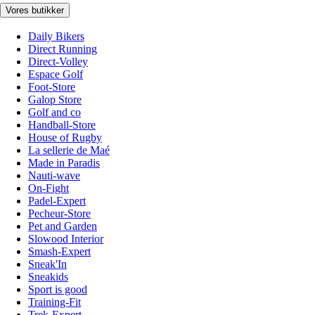
Vores butikker
Daily Bikers
Direct Running
Direct-Volley
Espace Golf
Foot-Store
Galop Store
Golf and co
Handball-Store
House of Rugby
La sellerie de Maé
Made in Paradis
Nauti-wave
On-Fight
Padel-Expert
Pecheur-Store
Pet and Garden
Slowood Interior
Smash-Expert
Sneak'In
Sneakids
Sport is good
Training-Fit
Trek-Expert