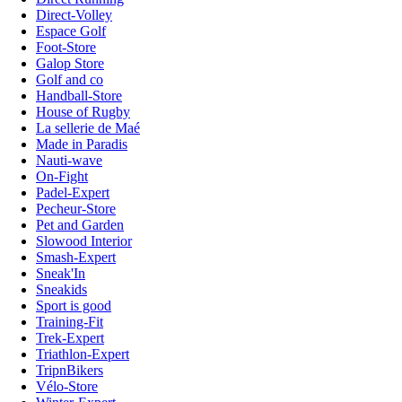
Direct-Volley
Espace Golf
Foot-Store
Galop Store
Golf and co
Handball-Store
House of Rugby
La sellerie de Maé
Made in Paradis
Nauti-wave
On-Fight
Padel-Expert
Pecheur-Store
Pet and Garden
Slowood Interior
Smash-Expert
Sneak'In
Sneakids
Sport is good
Training-Fit
Trek-Expert
Triathlon-Expert
TripnBikers
Vélo-Store