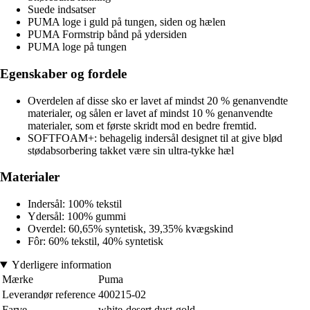
Suede indsatser
PUMA loge i guld på tungen, siden og hælen
PUMA Formstrip bånd på ydersiden
PUMA loge på tungen
Egenskaber og fordele
Overdelen af disse sko er lavet af mindst 20 % genanvendte
materialer, og sålen er lavet af mindst 10 % genanvendte
materialer, som et første skridt mod en bedre fremtid.
SOFTFOAM+: behagelig indersål designet til at give blød
stødabsorbering takket være sin ultra-tykke hæl
Materialer
Indersål: 100% tekstil
Ydersål: 100% gummi
Overdel: 60,65% syntetisk, 39,35% kvægskind
Fôr: 60% tekstil, 40% syntetisk
Yderligere information
Mærke
Puma
Leverandør reference
400215-02
Farve
white-desert dust-gold