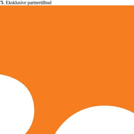
T5
. Eksklusive partnertilbud