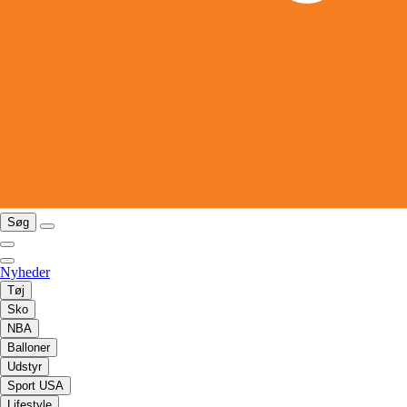
Søg
Nyheder
Tøj
Sko
NBA
Balloner
Udstyr
Sport USA
Lifestyle