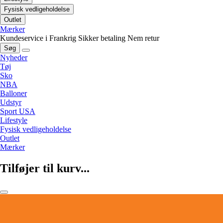
Fysisk vedligeholdelse
Outlet
Mærker
Kundeservice i Frankrig
Sikker betaling
Nem retur
Søg
Nyheder
Tøj
Sko
NBA
Balloner
Udstyr
Sport USA
Lifestyle
Fysisk vedligeholdelse
Outlet
Mærker
Tilføjer til kurv...