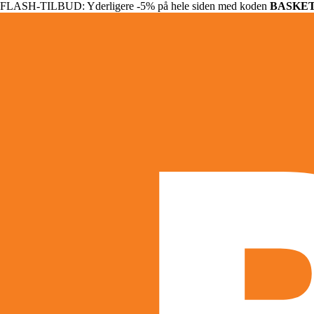
FLASH-TILBUD: Yderligere -5% på hele siden med koden
BASKE