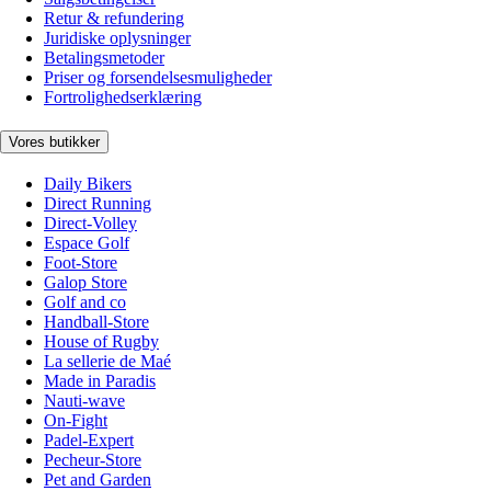
Retur & refundering
Juridiske oplysninger
Betalingsmetoder
Priser og forsendelsesmuligheder
Fortrolighedserklæring
Vores butikker
Daily Bikers
Direct Running
Direct-Volley
Espace Golf
Foot-Store
Galop Store
Golf and co
Handball-Store
House of Rugby
La sellerie de Maé
Made in Paradis
Nauti-wave
On-Fight
Padel-Expert
Pecheur-Store
Pet and Garden