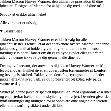
Jakken Macron Harvey Warmer: den ultimative præstation til dine
løbeture. Designet af Macron for at hjælpe dig med at nå dine mål!
Produktet er ikke tilgængeligt
Alle varianter er udsolgt
Beskrivelse
Jakken Macron Harvey Warmer er et ideelt valg for alle
løbeentusiaster. Fremstillet af det anerkendte mærke Macron, er denne
jakke designet til at holde dig varm og tør under de mest intense
træningssessioner. Uanset om du er en nybegynder eller en erfaren
atlet, vil denne jakke følge dig gennem alle dine løb.
Det højkvalitetsstof, der anvendes til jakken Harvey Warmer, er både
let og åndbart, hvilket giver en uovertruffen fornemmelse af komfort
og bevægelsesfrihed. Takket være dens fugtstyringsteknologi leder
jakken effektivt sved væk, så du forbliver tør og kølig, selv på de
varmeste dage.
Snittet på denne jakke er specielt tilpasset løb, med ergonomiske ærmer
og en justerbar hætte for at beskytte dig mod vejret. Desuden giver de
lynlåslukninger dig mulighed for at opbevare dine nøgler, din telefon
eller andre småting sikkert under dit løb.