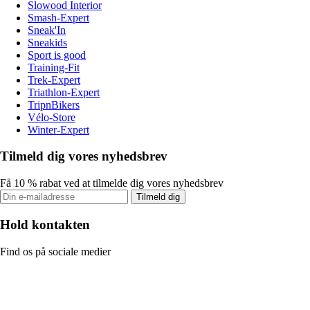
Slowood Interior
Smash-Expert
Sneak'In
Sneakids
Sport is good
Training-Fit
Trek-Expert
Triathlon-Expert
TripnBikers
Vélo-Store
Winter-Expert
Tilmeld dig vores nyhedsbrev
Få 10 % rabat ved at tilmelde dig vores nyhedsbrev
Tilmeld dig
Hold kontakten
Find os på sociale medier