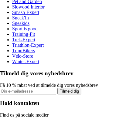
Pet and Garden
Slowood Interior
Smash-Expert
Sneak'In
Sneakids
Sport is good
Training-Fit
Trek-Expert
Triathlon-Expert
TripnBikers
Vélo-Store
Winter-Expert
Tilmeld dig vores nyhedsbrev
Få 10 % rabat ved at tilmelde dig vores nyhedsbrev
Tilmeld dig
Hold kontakten
Find os på sociale medier