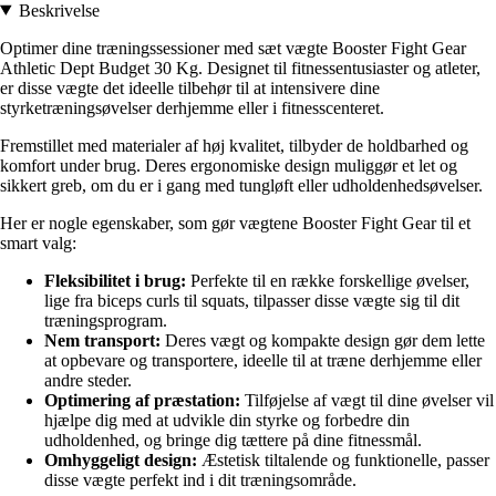
Beskrivelse
Optimer dine træningssessioner med sæt vægte Booster Fight Gear
Athletic Dept Budget 30 Kg. Designet til fitnessentusiaster og atleter,
er disse vægte det ideelle tilbehør til at intensivere dine
styrketræningsøvelser derhjemme eller i fitnesscenteret.
Fremstillet med materialer af høj kvalitet, tilbyder de holdbarhed og
komfort under brug. Deres ergonomiske design muliggør et let og
sikkert greb, om du er i gang med tungløft eller udholdenhedsøvelser.
Her er nogle egenskaber, som gør vægtene Booster Fight Gear til et
smart valg:
Fleksibilitet i brug:
Perfekte til en række forskellige øvelser,
lige fra biceps curls til squats, tilpasser disse vægte sig til dit
træningsprogram.
Nem transport:
Deres vægt og kompakte design gør dem lette
at opbevare og transportere, ideelle til at træne derhjemme eller
andre steder.
Optimering af præstation:
Tilføjelse af vægt til dine øvelser vil
hjælpe dig med at udvikle din styrke og forbedre din
udholdenhed, og bringe dig tættere på dine fitnessmål.
Omhyggeligt design:
Æstetisk tiltalende og funktionelle, passer
disse vægte perfekt ind i dit træningsområde.