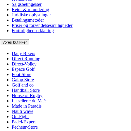
Salgsbetingelser
Retur & refundering
Juridiske oplysninger
Betalingsmetoder
Priser og forsendelsesmuligheder
Fortrolighedserklæring
Vores butikker
Daily Bikers
Direct Running
Direct-Volley
Espace Golf
Foot-Store
Galop Store
Golf and co
Handball-Store
House of Rugby
La sellerie de Maé
Made in Paradis
Nauti-wave
On-Fight
Padel-Expert
Pecheur-Store