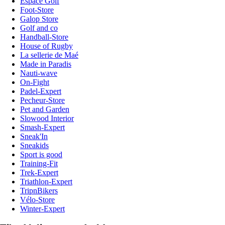
Espace Golf
Foot-Store
Galop Store
Golf and co
Handball-Store
House of Rugby
La sellerie de Maé
Made in Paradis
Nauti-wave
On-Fight
Padel-Expert
Pecheur-Store
Pet and Garden
Slowood Interior
Smash-Expert
Sneak'In
Sneakids
Sport is good
Training-Fit
Trek-Expert
Triathlon-Expert
TripnBikers
Vélo-Store
Winter-Expert