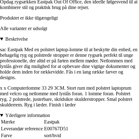
Opdag rygsækken Eastpak Out Of Office, den ideelle følgesvend til at
kombinere stil og praktisk brug på dine rejser.
Produktet er ikke tilgængeligt
Alle varianter er udsolgt
Beskrivelse
sac Eastpak Med en polstret laptop-lomme til at beskytte din enhed, en
behagelig ryg og polstrede stropper er denne rygsæk perfekt til unge
professionelle, der altid er på farten mellem møder. Netlommen med
lynlås giver dig mulighed for at opbevare dine vigtige dokumenter og
holde dem inden for rækkevidde. Fås i en lang række farver og
designs.
x x Computerlomme 33 29 3CM. Stort rum med polstret laptoprum
med velcro og netlomme med lynlås foran. 1 lomme foran. Polstret
ryg. 2 polstrede, justerbare, skridsikre skulderstropper. Smal polstret
skulderrem. Ryg i læder. Finish i læder
Yderligere information
Mærke
Eastpak
Leverandør reference
E00767D51
Farve
sort/hvid