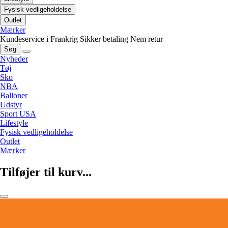
Fysisk vedligeholdelse
Outlet
Mærker
Kundeservice i Frankrig
Sikker betaling
Nem retur
Søg
Nyheder
Tøj
Sko
NBA
Balloner
Udstyr
Sport USA
Lifestyle
Fysisk vedligeholdelse
Outlet
Mærker
Tilføjer til kurv...