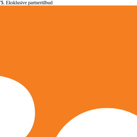
T5
. Eksklusive partnertilbud