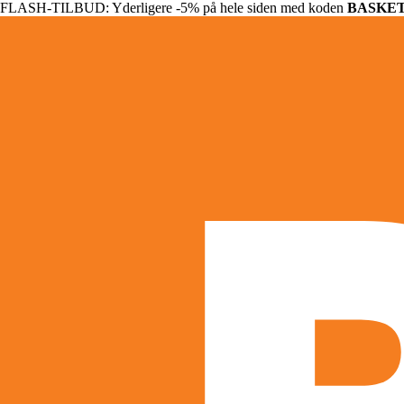
FLASH-TILBUD: Yderligere -5% på hele siden med koden
BASKE