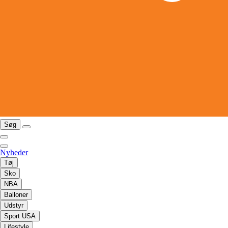
Søg
Nyheder
Tøj
Sko
NBA
Balloner
Udstyr
Sport USA
Lifestyle