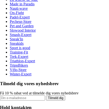
Made in Paradis
Nauti-wave
On-Fight
Padel-Expert
Pecheur-Store
Pet and Garden
Slowood Interior
Smash-Expert
Sneak'In
Sneakids
Sport is good
Training-Fit
Trek-Expert
Triathlon-Expert
TripnBikers
Vélo-Store
Winter-Expert
Tilmeld dig vores nyhedsbrev
Få 10 % rabat ved at tilmelde dig vores nyhedsbrev
Tilmeld dig
Hold kontakten