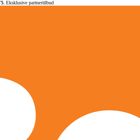
T5
. Eksklusive partnertilbud