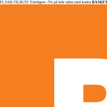
FLASH-TILBUD: Yderligere -5% på hele siden med koden
BASKE