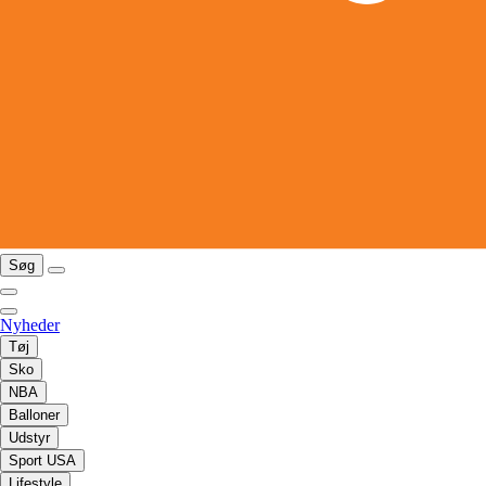
Søg
Nyheder
Tøj
Sko
NBA
Balloner
Udstyr
Sport USA
Lifestyle