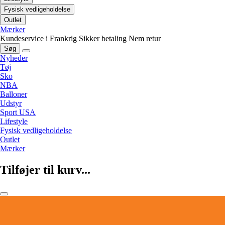
Fysisk vedligeholdelse
Outlet
Mærker
Kundeservice i Frankrig
Sikker betaling
Nem retur
Søg
Nyheder
Tøj
Sko
NBA
Balloner
Udstyr
Sport USA
Lifestyle
Fysisk vedligeholdelse
Outlet
Mærker
Tilføjer til kurv...