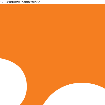
T5
. Eksklusive partnertilbud