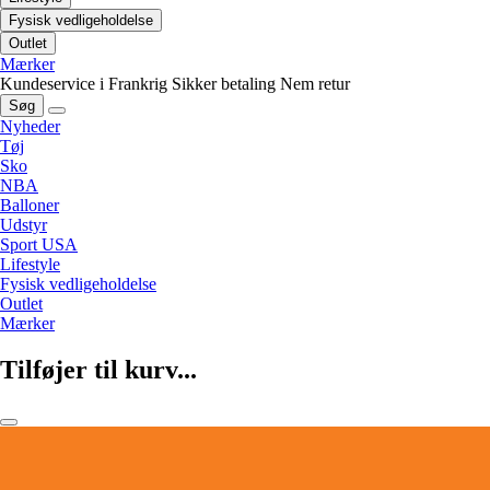
Fysisk vedligeholdelse
Outlet
Mærker
Kundeservice i Frankrig
Sikker betaling
Nem retur
Søg
Nyheder
Tøj
Sko
NBA
Balloner
Udstyr
Sport USA
Lifestyle
Fysisk vedligeholdelse
Outlet
Mærker
Tilføjer til kurv...