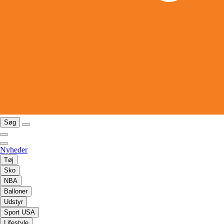
Søg
Nyheder
Tøj
Sko
NBA
Balloner
Udstyr
Sport USA
Lifestyle