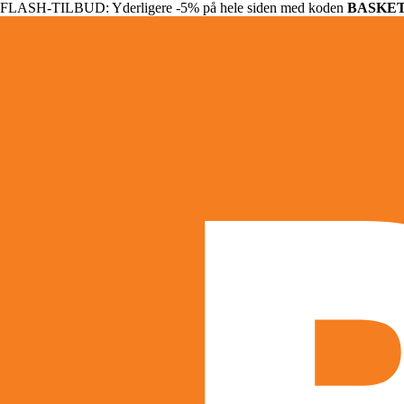
FLASH-TILBUD: Yderligere -5% på hele siden med koden
BASKE