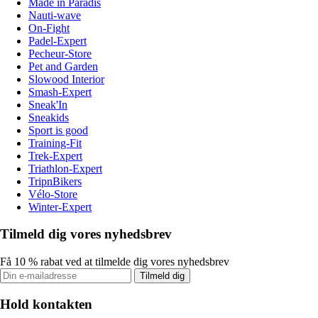
Made in Paradis
Nauti-wave
On-Fight
Padel-Expert
Pecheur-Store
Pet and Garden
Slowood Interior
Smash-Expert
Sneak'In
Sneakids
Sport is good
Training-Fit
Trek-Expert
Triathlon-Expert
TripnBikers
Vélo-Store
Winter-Expert
Tilmeld dig vores nyhedsbrev
Få 10 % rabat ved at tilmelde dig vores nyhedsbrev
Tilmeld dig
Hold kontakten