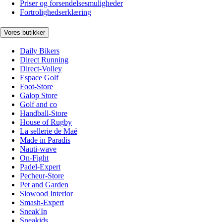
Priser og forsendelsesmuligheder
Fortrolighedserklæring
Vores butikker
Daily Bikers
Direct Running
Direct-Volley
Espace Golf
Foot-Store
Galop Store
Golf and co
Handball-Store
House of Rugby
La sellerie de Maé
Made in Paradis
Nauti-wave
On-Fight
Padel-Expert
Pecheur-Store
Pet and Garden
Slowood Interior
Smash-Expert
Sneak'In
Sneakids