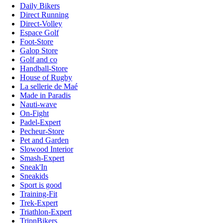
Daily Bikers
Direct Running
Direct-Volley
Espace Golf
Foot-Store
Galop Store
Golf and co
Handball-Store
House of Rugby
La sellerie de Maé
Made in Paradis
Nauti-wave
On-Fight
Padel-Expert
Pecheur-Store
Pet and Garden
Slowood Interior
Smash-Expert
Sneak'In
Sneakids
Sport is good
Training-Fit
Trek-Expert
Triathlon-Expert
TripnBikers