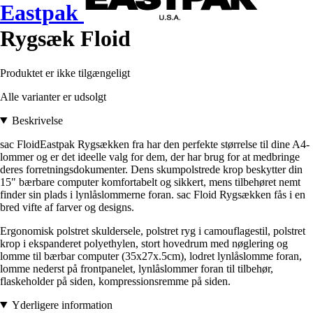
Eastpak
Rygsæk Floid
Produktet er ikke tilgængeligt
Alle varianter er udsolgt
Beskrivelse
sac FloidEastpak Rygsækken fra har den perfekte størrelse til dine A4-
lommer og er det ideelle valg for dem, der har brug for at medbringe
deres forretningsdokumenter. Dens skumpolstrede krop beskytter din
15" bærbare computer komfortabelt og sikkert, mens tilbehøret nemt
finder sin plads i lynlåslommerne foran. sac Floid Rygsækken fås i en
bred vifte af farver og designs.
Ergonomisk polstret skuldersele, polstret ryg i camouflagestil, polstret
krop i ekspanderet polyethylen, stort hovedrum med nøglering og
lomme til bærbar computer (35x27x.5cm), lodret lynlåslomme foran,
lomme nederst på frontpanelet, lynlåslommer foran til tilbehør,
flaskeholder på siden, kompressionsremme på siden.
Yderligere information