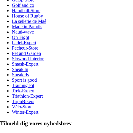
Golf and co
Handball-Store
House of Rugby
La sellerie de Maé
Made in Paradis
Nauti-wave
On-Fight
Padel-Expert
Pecheur-Store
Pet and Garden
Slowood Interior
Smash-Expert
Sneak'In
Sneakids
Sport is good
Training-Fit
Trek-Expert
Triathlon-Expert
TripnBikers
Vélo-Store
Winter-Expert
Tilmeld dig vores nyhedsbrev