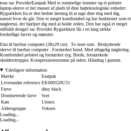
tous sac ProviderEastpak Med to rummelige lommer og et polstret
laptop-sleeve er der masser af plads til dine højteknologiske enheder:
Rygsækken fra er den bedste løsning til at tage dine ting med dig,
uanset hvor du går. Den er meget komfortabel og har funktioner som et
nøgleetui, der hjælper dig med at holde orden. Den har også et meget
stilfuldt design! sac Provider Rygsækken fås i en lang række
forskellige farver og mønstre.
Etui til bærbar computer (38x29 cm) . To store rum . Beskyttende
sleeve til bærbar computer . Forstærket bund. Med aftagelig nøglering.
Komfortabel polstret og forstærket ryg. Brede, forstærkede
skulderstropper. Kompressionsremme på siden. Håndtag i gummi.
Yderligere information
Mærke
Eastpak
Leverandør reference
EK000520U51
Farve
ditsy black
Dominerende farve
Sort
Køn
Unisex
Aldersgruppe
Voksen
Loading...
Loading...