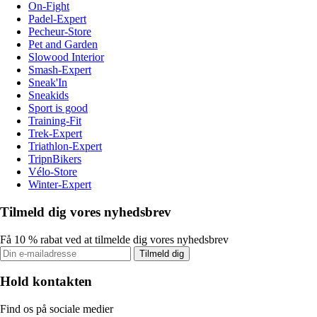
On-Fight
Padel-Expert
Pecheur-Store
Pet and Garden
Slowood Interior
Smash-Expert
Sneak'In
Sneakids
Sport is good
Training-Fit
Trek-Expert
Triathlon-Expert
TripnBikers
Vélo-Store
Winter-Expert
Tilmeld dig vores nyhedsbrev
Få 10 % rabat ved at tilmelde dig vores nyhedsbrev
Tilmeld dig
Hold kontakten
Find os på sociale medier