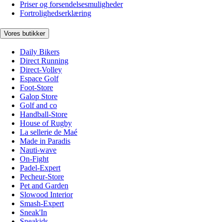
Priser og forsendelsesmuligheder
Fortrolighedserklæring
Vores butikker
Daily Bikers
Direct Running
Direct-Volley
Espace Golf
Foot-Store
Galop Store
Golf and co
Handball-Store
House of Rugby
La sellerie de Maé
Made in Paradis
Nauti-wave
On-Fight
Padel-Expert
Pecheur-Store
Pet and Garden
Slowood Interior
Smash-Expert
Sneak'In
Sneakids