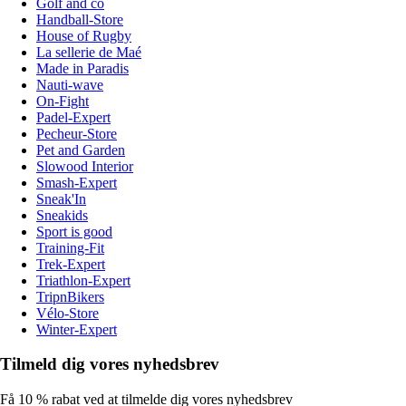
Golf and co
Handball-Store
House of Rugby
La sellerie de Maé
Made in Paradis
Nauti-wave
On-Fight
Padel-Expert
Pecheur-Store
Pet and Garden
Slowood Interior
Smash-Expert
Sneak'In
Sneakids
Sport is good
Training-Fit
Trek-Expert
Triathlon-Expert
TripnBikers
Vélo-Store
Winter-Expert
Tilmeld dig vores nyhedsbrev
Få 10 % rabat ved at tilmelde dig vores nyhedsbrev