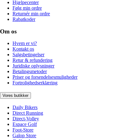
Hjælpecenter
Følg min ordre
Returnér min ordre
Rabatkoder
Om os
Hvem er vi?
Kontakt os
Salgsbetingelser
Retur & refundering
Juridiske oplysninger
Betalingsmetoder
Priser og forsendelsesmuligheder
Fortrolighedserklæring
Vores butikker
Daily Bikers
Direct Running
Direct-Volley
Espace Golf
Foot-Store
Galop Store