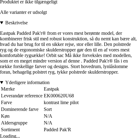
Produktet er ikke tilgængeligt
Alle varianter er udsolgt
Beskrivelse
Eastpak Padded Pak'r® from er vores mest berømte model, der
kombinerer frisk stil med robust konstruktion, så du nemt kan bære alt,
hvad du har brug for til en sikker rejse, stor eller lille. Den polstrede
ryg og de ergonomiske skulderstropper gør den til en af vores mest
komfortable rygsække! Orbit sac Må ikke forveksles med modellen,
som er en meget mindre version af denne . Padded Pak'r® fås i en
række forskellige farver og designs. Stort hovedrum, lynlåslomme
foran, behagelig polstret ryg, tykke polstrede skulderstropper.
Yderligere information
Mærke
Eastpak
Leverandør reference
EK000620U68
Farve
kontrast lime pilot
Dominerende farve
Sort
Køn
N/A
Aldersgruppe
N/A
Sortiment
Padded Pak'R
Loading...