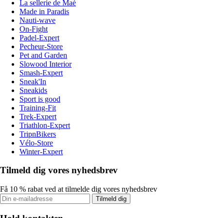
La sellerie de Maé
Made in Paradis
Nauti-wave
On-Fight
Padel-Expert
Pecheur-Store
Pet and Garden
Slowood Interior
Smash-Expert
Sneak'In
Sneakids
Sport is good
Training-Fit
Trek-Expert
Triathlon-Expert
TripnBikers
Vélo-Store
Winter-Expert
Tilmeld dig vores nyhedsbrev
Få 10 % rabat ved at tilmelde dig vores nyhedsbrev
Tilmeld dig