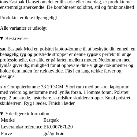
tous Eastpak Uanset om det er til skole eller hverdag, er produkterne
enstemmigt anerkendte. De kombinerer soliditet, stil og funktionalitet!
Produktet er ikke tilgængeligt
Alle varianter er udsolgt
Beskrivelse
sac Eastpak Med en polstret laptop-lomme til at beskytte din enhed, en
behagelig ryg og polstrede stropper er denne rygsæk perfekt til unge
professionelle, der altid er på farten mellem møder. Netlommen med
lynlås giver dig mulighed for at opbevare dine vigtige dokumenter og
holde dem inden for rækkevidde. Fås i en lang række farver og
designs.
x x Computerlomme 33 29 3CM. Stort rum med polstret laptoprum
med velcro og netlomme med lynlås foran. 1 lomme foran. Polstret
ryg. 2 polstrede, justerbare, skridsikre skulderstropper. Smal polstret
skulderrem. Ryg i læder. Finish i læder
Yderligere information
Mærke
Eastpak
Leverandør reference
EK000767L20
Farve
grå/gul/rød