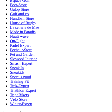
Espace Golf
Foot-Store
Galop Store
Golf and co
Handball-Store
House of Rugby
La sellerie de Maé
Made in Paradis
Nauti-wave
On-Fight
Padel-Expert
Pecheur-Store
Pet and Garden
Slowood Interior
Smash-Expert
Sneak'In
Sneakids
Sport is good
Training-Fit
Trek-Expert
Triathlon-Expert
TripnBikers
Vélo-Store
Winter-Expert