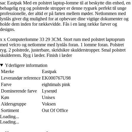
sac Eastpak Med en polstret laptop-lomme til at beskytte din enhed, en
behagelig ryg og polstrede stropper er denne rygsæk perfekt til unge
professionelle, der altid er på farten mellem møder. Netlommen med
lynlås giver dig mulighed for at opbevare dine vigtige dokumenter og
holde dem inden for rækkevidde. Fås i en lang række farver og
designs.
x x Computerlomme 33 29 3CM. Stort rum med polstret laptoprum
med velcro og netlomme med lynlås foran. 1 lomme foran. Polstret
ryg. 2 polstrede, justerbare, skridsikre skulderstropper. Smal polstret
skulderrem. Ryg i læder. Finish i læder
Yderligere information
Mærke
Eastpak
Leverandør reference
EK000767U98
Farve
eightimals pink
Dominerende farve
Lyserød
Køn
Unisex
Aldersgruppe
Voksen
Sortiment
Out Of Office
Loading...
Loading...