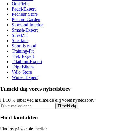
On-Fight
Padel-Expert
Pecheur-Store
Pet and Garden
Slowood Interior
Smash-Expert
Sneak'In
Sneakids
Sport is good
Training-Fit
Trek-Expert
Triathlon-Expert
TripnBikers
Vélo-Store
Winter-Expert
Tilmeld dig vores nyhedsbrev
Få 10 % rabat ved at tilmelde dig vores nyhedsbrev
Tilmeld dig
Hold kontakten
Find os på sociale medier