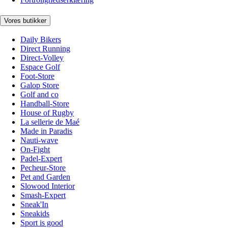
Vores butikker
Daily Bikers
Direct Running
Direct-Volley
Espace Golf
Foot-Store
Galop Store
Golf and co
Handball-Store
House of Rugby
La sellerie de Maé
Made in Paradis
Nauti-wave
On-Fight
Padel-Expert
Pecheur-Store
Pet and Garden
Slowood Interior
Smash-Expert
Sneak'In
Sneakids
Sport is good