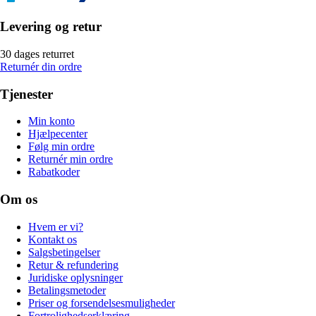
Levering og retur
30 dages returret
Returnér din ordre
Tjenester
Min konto
Hjælpecenter
Følg min ordre
Returnér min ordre
Rabatkoder
Om os
Hvem er vi?
Kontakt os
Salgsbetingelser
Retur & refundering
Juridiske oplysninger
Betalingsmetoder
Priser og forsendelsesmuligheder
Fortrolighedserklæring