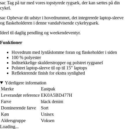
sac Tag på tur med vores topstyrede rygsæk, der kan sættes på din
cykel.
sac Opbevar dit udstyr i hovedrummet, det integrerede laptop-sleeve
og flaskeholderen i denne vandafvisende cykelrygsæk.
Ideel til daglig pendling og weekendeventyr.
Funktioner
Hovedrum med lynlåslomme foran og flaskeholder i siden
100 % polyester
Indtrækkelige skulderstropper og polstret rygpanel
Polstret laptop-sleeve til op til 15" laptops
Reflekterende finish for ekstra synlighed
Yderligere information
Mærke
Eastpak
Leverandør reference
EK0A5BD477H
Farve
black denim
Dominerende farve
Sort
Køn
Unisex
Aldersgruppe
Voksen
Loading...