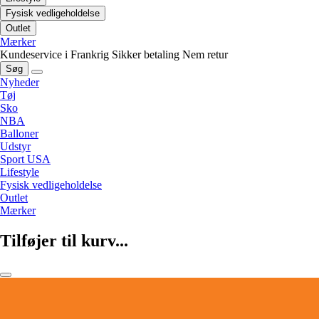
Fysisk vedligeholdelse
Outlet
Mærker
Kundeservice i Frankrig
Sikker betaling
Nem retur
Søg
Nyheder
Tøj
Sko
NBA
Balloner
Udstyr
Sport USA
Lifestyle
Fysisk vedligeholdelse
Outlet
Mærker
Tilføjer til kurv...