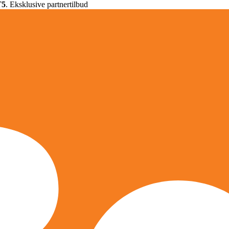
T5
. Eksklusive partnertilbud