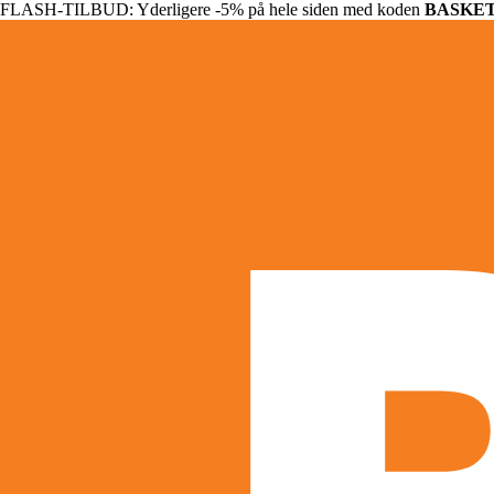
FLASH-TILBUD: Yderligere -5% på hele siden med koden
BASKE