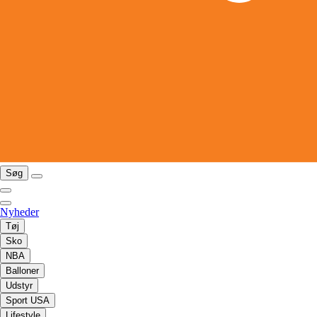
Søg
Nyheder
Tøj
Sko
NBA
Balloner
Udstyr
Sport USA
Lifestyle