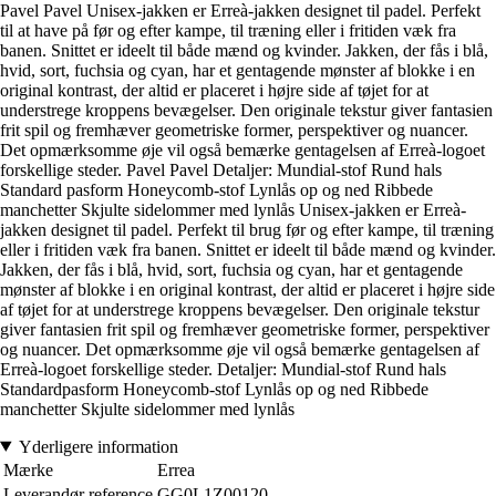
Pavel Pavel Unisex-jakken er Erreà-jakken designet til padel. Perfekt
til at have på før og efter kampe, til træning eller i fritiden væk fra
banen. Snittet er ideelt til både mænd og kvinder. Jakken, der fås i blå,
hvid, sort, fuchsia og cyan, har et gentagende mønster af blokke i en
original kontrast, der altid er placeret i højre side af tøjet for at
understrege kroppens bevægelser. Den originale tekstur giver fantasien
frit spil og fremhæver geometriske former, perspektiver og nuancer.
Det opmærksomme øje vil også bemærke gentagelsen af Erreà-logoet
forskellige steder. Pavel Pavel Detaljer: Mundial-stof Rund hals
Standard pasform Honeycomb-stof Lynlås op og ned Ribbede
manchetter Skjulte sidelommer med lynlås Unisex-jakken er Erreà-
jakken designet til padel. Perfekt til brug før og efter kampe, til træning
eller i fritiden væk fra banen. Snittet er ideelt til både mænd og kvinder.
Jakken, der fås i blå, hvid, sort, fuchsia og cyan, har et gentagende
mønster af blokke i en original kontrast, der altid er placeret i højre side
af tøjet for at understrege kroppens bevægelser. Den originale tekstur
giver fantasien frit spil og fremhæver geometriske former, perspektiver
og nuancer. Det opmærksomme øje vil også bemærke gentagelsen af
Erreà-logoet forskellige steder. Detaljer: Mundial-stof Rund hals
Standardpasform Honeycomb-stof Lynlås op og ned Ribbede
manchetter Skjulte sidelommer med lynlås
Yderligere information
Mærke
Errea
Leverandør reference
GG0L1Z00120