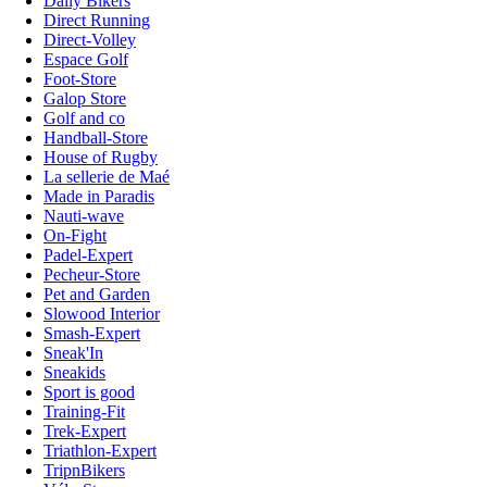
Daily Bikers
Direct Running
Direct-Volley
Espace Golf
Foot-Store
Galop Store
Golf and co
Handball-Store
House of Rugby
La sellerie de Maé
Made in Paradis
Nauti-wave
On-Fight
Padel-Expert
Pecheur-Store
Pet and Garden
Slowood Interior
Smash-Expert
Sneak'In
Sneakids
Sport is good
Training-Fit
Trek-Expert
Triathlon-Expert
TripnBikers