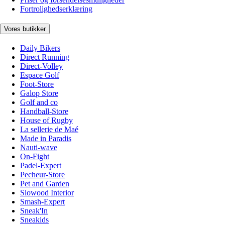
Fortrolighedserklæring
Vores butikker
Daily Bikers
Direct Running
Direct-Volley
Espace Golf
Foot-Store
Galop Store
Golf and co
Handball-Store
House of Rugby
La sellerie de Maé
Made in Paradis
Nauti-wave
On-Fight
Padel-Expert
Pecheur-Store
Pet and Garden
Slowood Interior
Smash-Expert
Sneak'In
Sneakids