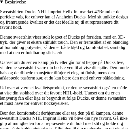
Beskrivelse
Sweatshirten Ducks NHL Imprint Helix fra mærket 47Brand er det
perfekte valg for enhver fan af Anaheim Ducks. Med sit unikke design
og fremragende kvalitet er det det ideelle tøj til at repræsentere dit
favorit hold.
Denne sweatshirt viser stolt logoet af Ducks på forsiden, med en 3D-
tryk, der giver et ekstra stilfuldt touch. Den er fremstillet af en blanding
af bomuld og polyester, så den er både blød og komfortabel, samtidig
med at den er holdbar og slidstærk.
Uanset om du ser en kamp på tv eller går for at heppe på Ducks live,
vil denne sweatshirt være din bedste ven til at vise dit støtte. Den runde
hals og de ribbede mansjetter tilføjer et elegant finish, mens den
afslappede pasform gør, at du kan bære den med enhver påklædning.
Ud over at være et kvalitetsprodukt, er denne sweatshirt også en måde
at vise din stolthed over dit favorit NHL-hold. Uanset om du er en
langvarig fan eller lige er begyndt at følge Ducks, er denne sweatshirt
et must-have for enhver hockeyelsker.
Bær den komfortabelt derhjemme eller tag den på til kampen, denne
sweatshirt Ducks NHL Imprint Helix vil blive din nye favorit. Gå ikke
glip af muligheden for at repræsentere dit hold med stil og holde dig
varm på de kolde vinterdage. Tilføj den til din garderobe nu og vis alle