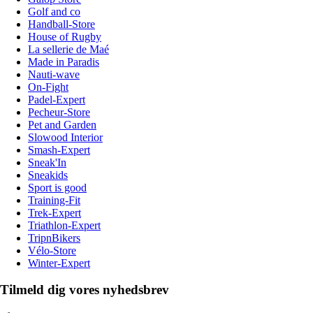
Golf and co
Handball-Store
House of Rugby
La sellerie de Maé
Made in Paradis
Nauti-wave
On-Fight
Padel-Expert
Pecheur-Store
Pet and Garden
Slowood Interior
Smash-Expert
Sneak'In
Sneakids
Sport is good
Training-Fit
Trek-Expert
Triathlon-Expert
TripnBikers
Vélo-Store
Winter-Expert
Tilmeld dig vores nyhedsbrev