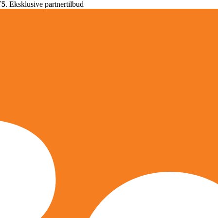
T5
. Eksklusive partnertilbud