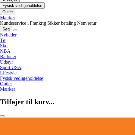
Fysisk vedligeholdelse
Outlet
Mærker
Kundeservice i Frankrig
Sikker betaling
Nem retur
Søg
Nyheder
Tøj
Sko
NBA
Balloner
Udstyr
Sport USA
Lifestyle
Fysisk vedligeholdelse
Outlet
Mærker
Tilføjer til kurv...