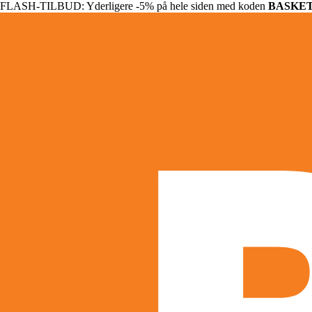
FLASH-TILBUD: Yderligere -5% på hele siden med koden
BASKE