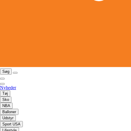
Søg
Nyheder
Tøj
Sko
NBA
Balloner
Udstyr
Sport USA
Lifestyle