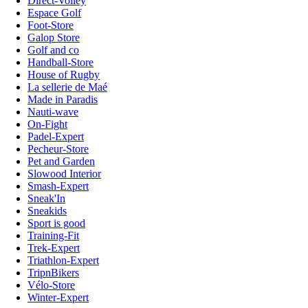
Direct-Volley
Espace Golf
Foot-Store
Galop Store
Golf and co
Handball-Store
House of Rugby
La sellerie de Maé
Made in Paradis
Nauti-wave
On-Fight
Padel-Expert
Pecheur-Store
Pet and Garden
Slowood Interior
Smash-Expert
Sneak'In
Sneakids
Sport is good
Training-Fit
Trek-Expert
Triathlon-Expert
TripnBikers
Vélo-Store
Winter-Expert