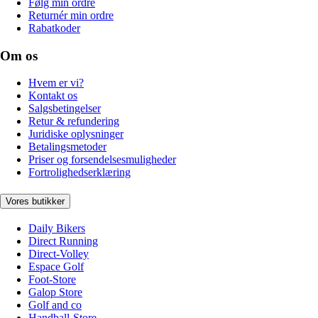
Følg min ordre
Returnér min ordre
Rabatkoder
Om os
Hvem er vi?
Kontakt os
Salgsbetingelser
Retur & refundering
Juridiske oplysninger
Betalingsmetoder
Priser og forsendelsesmuligheder
Fortrolighedserklæring
Vores butikker
Daily Bikers
Direct Running
Direct-Volley
Espace Golf
Foot-Store
Galop Store
Golf and co
Handball-Store