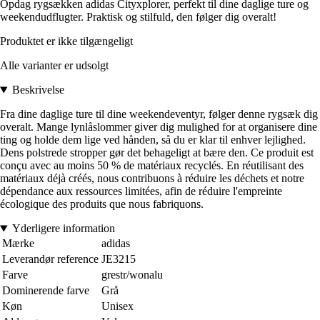
Opdag rygsækken adidas Cityxplorer, perfekt til dine daglige ture og
weekendudflugter. Praktisk og stilfuld, den følger dig overalt!
Produktet er ikke tilgængeligt
Alle varianter er udsolgt
Beskrivelse
Fra dine daglige ture til dine weekendeventyr, følger denne rygsæk dig
overalt. Mange lynlåslommer giver dig mulighed for at organisere dine
ting og holde dem lige ved hånden, så du er klar til enhver lejlighed.
Dens polstrede stropper gør det behageligt at bære den. Ce produit est
conçu avec au moins 50 % de matériaux recyclés. En réutilisant des
matériaux déjà créés, nous contribuons à réduire les déchets et notre
dépendance aux ressources limitées, afin de réduire l'empreinte
écologique des produits que nous fabriquons.
Yderligere information
Mærke
adidas
Leverandør reference
JE3215
Farve
grestr/wonalu
Dominerende farve
Grå
Køn
Unisex