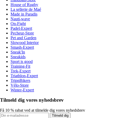
House of Rugby
La sellerie de Maé
Made in Paradis
Nauti-wave
On-Fight
Padel-Expert
Pecheur-Store
Pet and Garden
Slowood Interior
Smash-Expert
Sneak'In
Sneakids
Sport is good
Training-Fit
Trek-Expert
Triathlon-Expert
TripnBikers
Vélo-Store
Winter-Expert
Tilmeld dig vores nyhedsbrev
Få 10 % rabat ved at tilmelde dig vores nyhedsbrev
Tilmeld dig