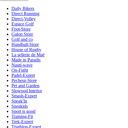
Daily Bikers
Direct Running
Direct-Volley
Espace Golf
Foot-Store
Galop Store
Golf and co
Handball-Store
House of Rugby
La sellerie de Maé
Made in Paradis
Nauti-wave
On-Fight
Padel-Expert
Pecheur-Store
Pet and Garden
Slowood Interior
Smash-Expert
Sneak'In
Sneakids
Sport is good
Training-Fit
Trek-Expert
Triathlon-Expert