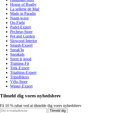
House of Rugby
La sellerie de Maé
Made in Paradis
Nauti-wave
On-Fight
Padel-Expert
Pecheur-Store
Pet and Garden
Slowood Interior
Smash-Expert
Sneak'In
Sneakids
Sport is good
Training-Fit
Trek-Expert
Triathlon-Expert
TripnBikers
Vélo-Store
Winter-Expert
Tilmeld dig vores nyhedsbrev
Få 10 % rabat ved at tilmelde dig vores nyhedsbrev
Tilmeld dig