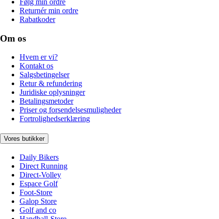
Følg min ordre
Returnér min ordre
Rabatkoder
Om os
Hvem er vi?
Kontakt os
Salgsbetingelser
Retur & refundering
Juridiske oplysninger
Betalingsmetoder
Priser og forsendelsesmuligheder
Fortrolighedserklæring
Vores butikker
Daily Bikers
Direct Running
Direct-Volley
Espace Golf
Foot-Store
Galop Store
Golf and co
Handball-Store