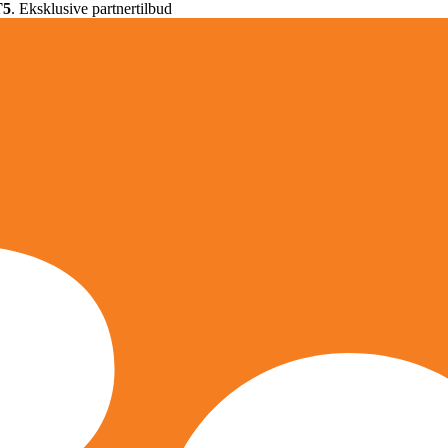
T5
. Eksklusive partnertilbud