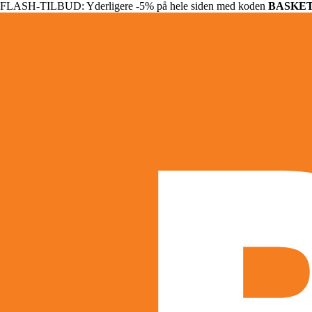
FLASH-TILBUD: Yderligere -5% på hele siden med koden
BASKE