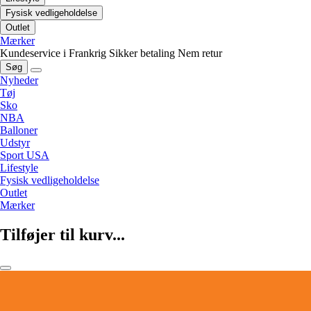
Fysisk vedligeholdelse
Outlet
Mærker
Kundeservice i Frankrig
Sikker betaling
Nem retur
Søg
Nyheder
Tøj
Sko
NBA
Balloner
Udstyr
Sport USA
Lifestyle
Fysisk vedligeholdelse
Outlet
Mærker
Tilføjer til kurv...