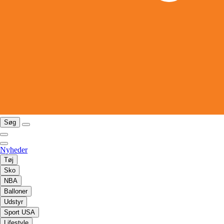
Søg
Nyheder
Tøj
Sko
NBA
Balloner
Udstyr
Sport USA
Lifestyle