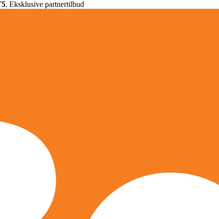
T5
. Eksklusive partnertilbud