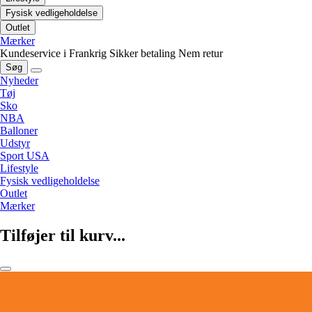
Fysisk vedligeholdelse
Outlet
Mærker
Kundeservice i Frankrig
Sikker betaling
Nem retur
Søg
Nyheder
Tøj
Sko
NBA
Balloner
Udstyr
Sport USA
Lifestyle
Fysisk vedligeholdelse
Outlet
Mærker
Tilføjer til kurv...