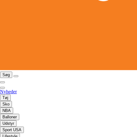
Søg
Nyheder
Tøj
Sko
NBA
Balloner
Udstyr
Sport USA
Lifestyle