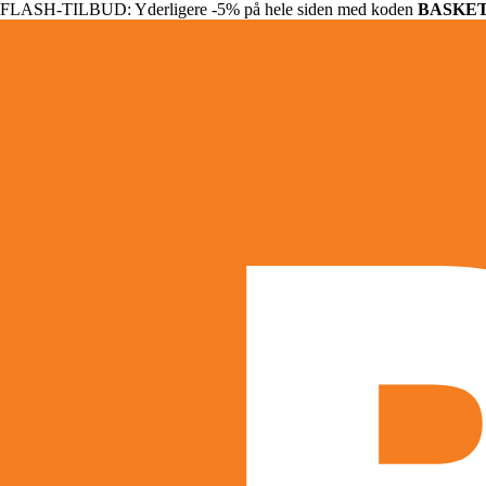
FLASH-TILBUD: Yderligere -5% på hele siden med koden
BASKE