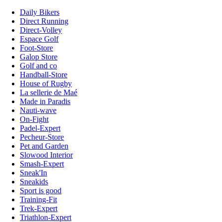
Daily Bikers
Direct Running
Direct-Volley
Espace Golf
Foot-Store
Galop Store
Golf and co
Handball-Store
House of Rugby
La sellerie de Maé
Made in Paradis
Nauti-wave
On-Fight
Padel-Expert
Pecheur-Store
Pet and Garden
Slowood Interior
Smash-Expert
Sneak'In
Sneakids
Sport is good
Training-Fit
Trek-Expert
Triathlon-Expert