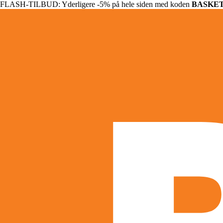
FLASH-TILBUD: Yderligere -5% på hele siden med koden
BASKE