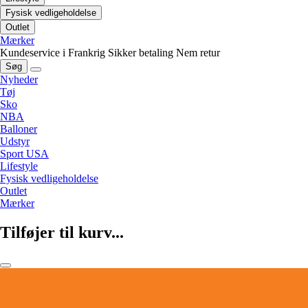
Fysisk vedligeholdelse
Outlet
Mærker
Kundeservice i Frankrig
Sikker betaling
Nem retur
Søg
Nyheder
Tøj
Sko
NBA
Balloner
Udstyr
Sport USA
Lifestyle
Fysisk vedligeholdelse
Outlet
Mærker
Tilføjer til kurv...