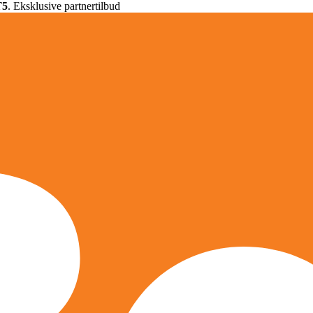
T5
. Eksklusive partnertilbud