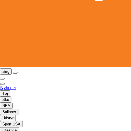
Søg
Nyheder
Tøj
Sko
NBA
Balloner
Udstyr
Sport USA
Lifestyle