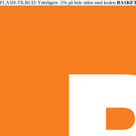
FLASH-TILBUD: Yderligere -5% på hele siden med koden
BASKE