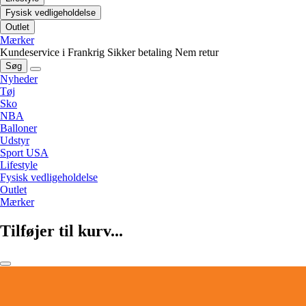
Fysisk vedligeholdelse
Outlet
Mærker
Kundeservice i Frankrig
Sikker betaling
Nem retur
Søg
Nyheder
Tøj
Sko
NBA
Balloner
Udstyr
Sport USA
Lifestyle
Fysisk vedligeholdelse
Outlet
Mærker
Tilføjer til kurv...