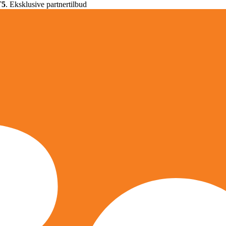
T5
. Eksklusive partnertilbud