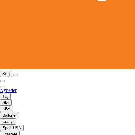
Søg
Nyheder
Tøj
Sko
NBA
Balloner
Udstyr
Sport USA
Lifestyle