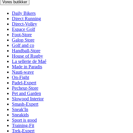
Vores butikker
Daily Bikers
Direct Running
Direct-Volley
Espace Golf
Foot-Store
Galop Store
Golf and co
Handball-Store
House of Rugby
La sellerie de Maé
Made in Paradis
Nauti-wave
On-Fight
Padel-Expert
Pecheur-Store
Pet and Garden
Slowood Interior
Smash-Expert
Sneak'In
Sneakids
Sport is good
Training-Fit
Trek-Expert