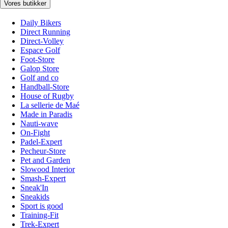
Vores butikker
Daily Bikers
Direct Running
Direct-Volley
Espace Golf
Foot-Store
Galop Store
Golf and co
Handball-Store
House of Rugby
La sellerie de Maé
Made in Paradis
Nauti-wave
On-Fight
Padel-Expert
Pecheur-Store
Pet and Garden
Slowood Interior
Smash-Expert
Sneak'In
Sneakids
Sport is good
Training-Fit
Trek-Expert