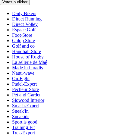
Vores butikker
Daily Bikers
Direct Running
Direct-Volley
Espace Golf
Foot-Store
Galop Store
Golf and co
Handball-Store
House of Rugby
La sellerie de Maé
Made in Paradis
Nauti-wave
On-Fight
Padel-Expert
Pecheur-Store
Pet and Garden
Slowood Interior
Smash-Expert
Sneak'In
Sneakids
Sport is good
Training-Fit
Trek-Expert