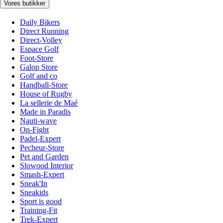
Vores butikker
Daily Bikers
Direct Running
Direct-Volley
Espace Golf
Foot-Store
Galop Store
Golf and co
Handball-Store
House of Rugby
La sellerie de Maé
Made in Paradis
Nauti-wave
On-Fight
Padel-Expert
Pecheur-Store
Pet and Garden
Slowood Interior
Smash-Expert
Sneak'In
Sneakids
Sport is good
Training-Fit
Trek-Expert