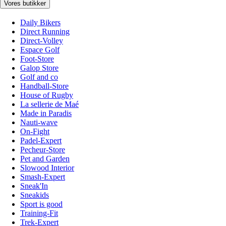
Vores butikker
Daily Bikers
Direct Running
Direct-Volley
Espace Golf
Foot-Store
Galop Store
Golf and co
Handball-Store
House of Rugby
La sellerie de Maé
Made in Paradis
Nauti-wave
On-Fight
Padel-Expert
Pecheur-Store
Pet and Garden
Slowood Interior
Smash-Expert
Sneak'In
Sneakids
Sport is good
Training-Fit
Trek-Expert